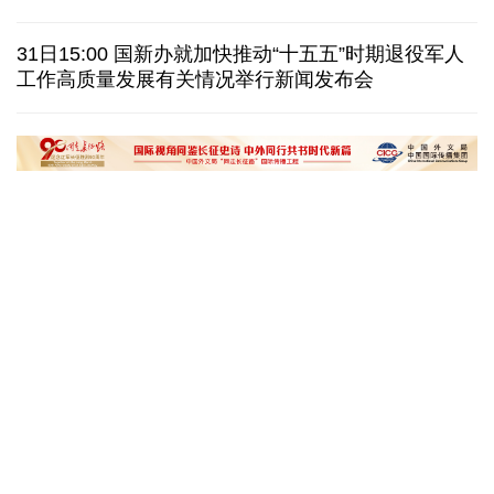
视频丨日本民众集会 反对高市政府扩军谋“核”
31日15:00 国新办就加快推动“十五五”时期退役军人
白宫宴会厅改造再遇阻 特朗普斥裁决“不公”
工作高质量发展有关情况举行新闻发布会
伊官员：有证据显示美军使用磷弹轰炸伊朗多地
国际足联：不支持任何违反章程的主席选举进程
“十五五”开局之年传统产业转型焕
黄河壶口瀑布金瀑
新一线观察
读懂中国