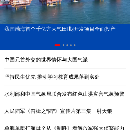
我国渤海首个千亿方大气田Ⅰ期开发项目全面投产
中国元首外交的世界情怀与大国气派
坚持民生优先 推动学习教育成果落到实处
水利部和中国气象局联合发布红色山洪灾害气象预警
人民陆军《奋楫之“陆”》宣传片第三集：射天狼
单舰单艇打航母？从《制胜》看解放军强大侦察能力