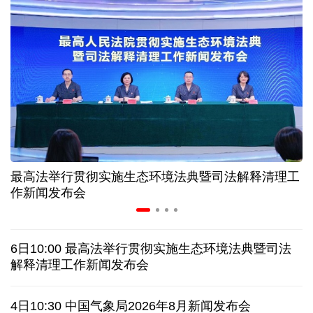
夏日经济乘“热”而上 消费市场向“新”而行
长江十年行 | 重庆“以竹代塑”铺就绿色发展新路
暑期档电影票房持续走高 “电影+”业态激发消费活力
年中经济观察丨以河溪流域为脉 打造乡村振兴示范
片区
最高法举行贯彻实施生态环境法典暨司法解释清理工
作新闻发布会
美媒:多场景低成本应用 中国让AI变得更具实用价值
这样的中国，怎一个“酷”字了得
6日10:00 最高法举行贯彻实施生态环境法典暨司法
解释清理工作新闻发布会
蓝厅观察丨被中方反制的7家美国实体有何来头？
4日10:30 中国气象局2026年8月新闻发布会