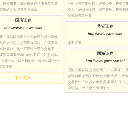
、投资服务、基金债券代销服务等为基
公司经营范围包括：证券经纪、投资咨
完善的专业证券服务体系
交易、承销与保荐、资产管理、投资基
融资融券等业务...
国信证券
华安证券
http://www.guosen.com/
http://www.hazq.com/
开户就选国信证券！国信证券是全国性
类证券公司，总部设在深圳，在证券公
华安证券
比较靠前，是一家靠谱的证券交易平
国海证券
证券公司截至2018年9月底，注册资本8
在全国119个城市和地区共设有53家分公
http://www.ghzq.com.cn/
4家营业部。
国海证券官网,提供股票开户,证券开户,基
融资融券,炒股开户流程,理财产品,资产管
下 一 页 ︾
交易软件下载,投资者教育,股票入门知识
海证券,一站式财富管理平台。