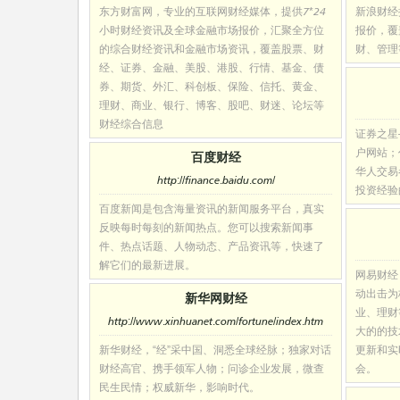
东方财富网，专业的互联网财经媒体，提供7*24
新浪财经
小时财经资讯及全球金融市场报价，汇聚全方位
报价，覆
的综合财经资讯和金融市场资讯，覆盖股票、财
财、管理
经、证券、金融、美股、港股、行情、基金、债
券、期货、外汇、科创板、保险、信托、黄金、
理财、商业、银行、博客、股吧、财迷、论坛等
财经综合信息
证券之星
户网站；
百度财经
华人交易
http://finance.baidu.com/
投资经验
百度新闻是包含海量资讯的新闻服务平台，真实
反映每时每刻的新闻热点。您可以搜索新闻事
件、热点话题、人物动态、产品资讯等，快速了
解它们的最新进展。
网易财经
动出击为
新华网财经
业、理财
http://www.xinhuanet.com/fortune/index.htm
大的的技
新华财经，“经”采中国、洞悉全球经脉；独家对话
更新和实
财经高官、携手领军人物；问诊企业发展，微查
会。
民生民情；权威新华，影响时代。