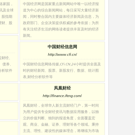
络家园，
中国经济网是国家重点新闻网站中唯一以经济报
资讯及全球
道为中心的综合新闻网站，每日采写大量经济新
、股指期
闻，同时整合国内主要媒体经济新闻及信息，为
理财、股
政府部门、企业决策提供权威的参考依据；为所
有关注经济生活的网络读者提供丰富及时的经济
新闻。
中国财经信息网
http://www.cfi.cn/
盖财经、
、债券、
中国财经信息网络传媒,CFi.CN,24小时提供全面及
分析软件
时的财经新闻、股票、新股发行、数据、统计图
表,财经分析软件等
凤凰财经
http://finance.ifeng.com/
凤凰财经，全球华人新主流财经门户，第一时间
为用户提供专业财经资讯与数据应用服务，以独
立的价值判断、独到的报道角度，全面覆盖宏
观、商业、金融、证券、理财等各个领域。秉持
主流、理性、建设性的媒体理念，将继续为市场