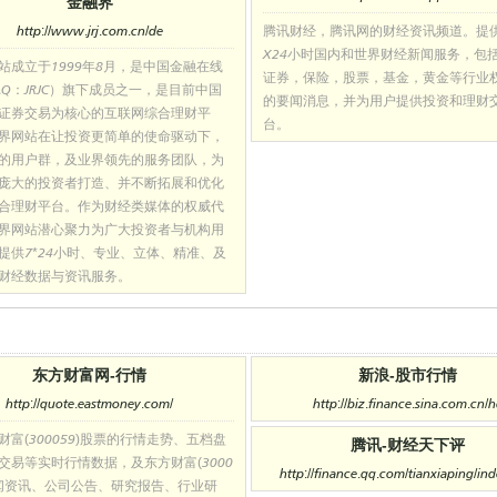
金融界
http://www.jrj.com.cn/de
腾讯财经，腾讯网的财经资讯频道。提
X24小时国内和世界财经新闻服务，包
站成立于1999年8月，是中国金融在线
证券，保险，股票，基金，黄金等行业
AQ：JRJC）旗下成员之一，是目前中国
的要闻消息，并为用户提供投资和理财
证券交易为核心的互联网综合理财平
台。
界网站在让投资更简单的使命驱动下，
的用户群，及业界领先的服务团队，为
庞大的投资者打造、并不断拓展和优化
合理财平台。作为财经类媒体的权威代
界网站潜心聚力为广大投资者与机构用
提供7*24小时、专业、立体、精准、及
财经数据与资讯服务。
东方财富网-行情
新浪-股市行情
http://quote.eastmoney.com/
http://biz.finance.sina.com.cn/
财富(300059)股票的行情走势、五档盘
腾讯-财经天下评
交易等实时行情数据，及东方财富(3000
http://finance.qq.com/tianxiaping/in
新闻资讯、公司公告、研究报告、行业研