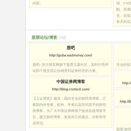
内容。
报、F1
幅、所属
名、估值
有关的信
股票论坛/博客
(10)
股吧
http://guba.eastmoney.com/
股吧--东方财富网旗下股票主题社区，实时行情评
专业的技
论和个股交流让你感受到证券经济的力量。
中国证券网博客
http:
http://blog.cnstock.com/
【上证博客】频道：国内专业的财经类博客，汇
http://
集国内外专家，机构，学者以及民间高手的财经
类博客，为广大中国证券网用户提供在线博客平
台，建立财经博客，发表自己的观点，分析和专
业评论。
股票,财经