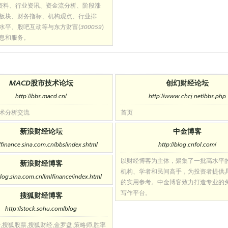
0资料、行业资讯、资金流分析、阶段涨
板块、财务指标、机构观点、行业排
水平、股吧互动等与东方财富(300059)
息和服务。
MACD股市技术论坛
创幻财经论坛
http://bbs.macd.cn/
http://www.chcj.net/bbs.php
术分析交流
首页
新浪财经论坛
中金博客
//finance.sina.com.cn/bbs/index.shtml
http://blog.cnfol.com/
以财经博客为主体，聚集了一批高水平
新浪财经博客
机构、学者和民间高手，为投资者提供
blog.sina.com.cn/lm/finance/index.html
的实用参考。中金博客致力打造专业的
写作平台。
搜狐财经博客
http://stock.sohu.com/blog
,搜狐股票,搜狐财经,金罗盘,策略师,胜率