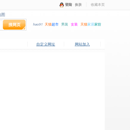
登陆
·
换肤
收藏本页
地图
地图
搜网页
hao91
天猫
超市
男装
女装
天猫
家居
家纺
自定义网址
网站加入