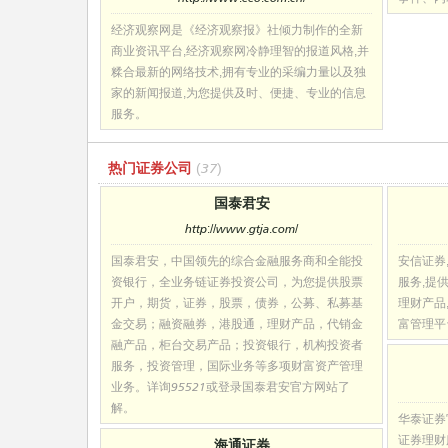
经济观察网是《经济观察报》社倾力制作的全新
商业资讯平台,经济观察网冷静理智的报道风格,并
糅合最新的网络技术,拥有专业的采编力量以及独
家的新闻报道,为您提供及时、便捷、专业的信息
服务。
热门证券公司
(37)
国泰君安
http://www.gtja.com/
国泰君安，中国领先的综合金融服务商和全能投
安信证券
资银行，全业务链证券投资公司，为您提供股票
服务,提
开户，期货，证券，股票，债券，公募、私募基
理财产品
金交易；融资融券，港股通，理财产品，代销金
富管理平
融产品，柜台交易产品；投资银行，机构投资者
服务，投资管理，国际业务等多项财富资产管理
业务。详询95521或登录国泰君安官方网站了
解。
华泰证券
证券理财
海通证券