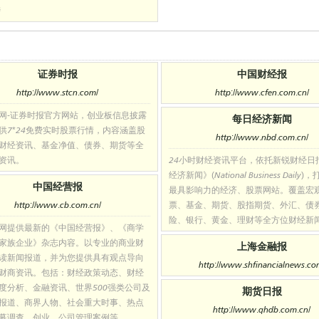
榜
证券时报
中国财经报
http://www.stcn.com/
http://www.cfen.com.cn/
网-证券时报官方网站，创业板信息披露
每日经济新闻
供7*24免费实时股票行情，内容涵盖股
http://www.nbd.com.cn/
财经资讯、基金净值、债券、期货等全
资讯。
24小时财经资讯平台，依托新锐财经日
经济新闻》(National Business Daily
中国经营报
最具影响力的经济、股票网站。覆盖宏
http://www.cb.com.cn/
票、基金、期货、股指期货、外汇、债
险、银行、黄金、理财等全方位财经新
网提供最新的《中国经营报》、《商学
家族企业》杂志内容。以专业的商业财
上海金融报
读新闻报道，并为您提供具有观点导向
http://www.shfinancialnews.co
财商资讯。包括：财经政策动态、财经
度分析、金融资讯、世界500强类公司及
期货日报
报道、商界人物、社会重大时事、热点
http://www.qhdb.com.cn/
幕调查、创业、公司管理案例等。