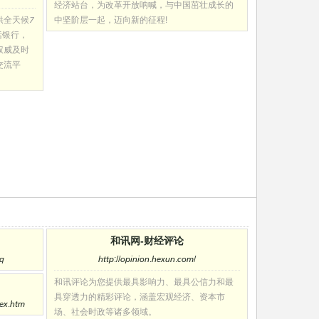
经济站台，为改革开放呐喊，与中国茁壮成长的
供全天候7
中坚阶层一起，迈向新的征程!
括银行，
权威及时
交流平
和讯网-财经评论
hq
http://opinion.hexun.com/
和讯评论为您提供最具影响力、最具公信力和最
具穿透力的精彩评论，涵盖宏观经济、资本市
dex.htm
场、社会时政等诸多领域。