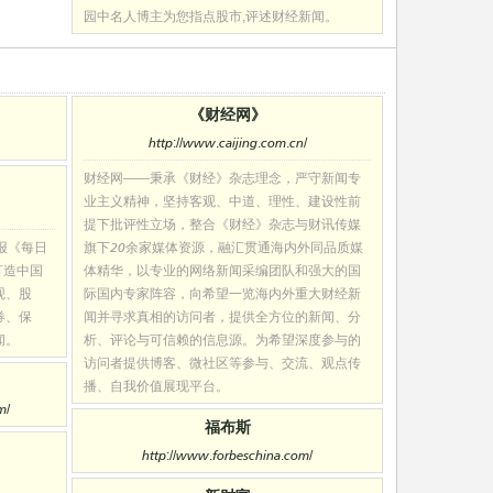
园中名人博主为您指点股市,评述财经新闻。
《财经网》
http://www.caijing.com.cn/
财经网——秉承《财经》杂志理念，严守新闻专
业主义精神，坚持客观、中道、理性、建设性前
提下批评性立场，整合《财经》杂志与财讯传媒
报《每日
旗下20余家媒体资源，融汇贯通海内外同品质媒
)，打造中国
体精华，以专业的网络新闻采编团队和强大的国
观、股
际国内专家阵容，向希望一览海内外重大财经新
券、保
闻并寻求真相的访问者，提供全方位的新闻、分
闻。
析、评论与可信赖的信息源。为希望深度参与的
访问者提供博客、微社区等参与、交流、观点传
播、自我价值展现平台。
m/
福布斯
http://www.forbeschina.com/