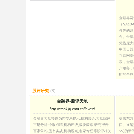
金融界网
（NASD
领先的以
台。金融
凭借庞大
中国日益
互联网综
表，金融
户服务，
时的全球
股评研究
(5)
金融界-股评天地
http://stock.jrj.com.cn/invest/
金融界大盘频道为您交易提示,机构晨会,大盘综述,
提供东方
市场分析,个股点睛,机构评级,板块聚焦,研究报告,
口、逐笔
百家争鸣,股市实战,机构观点,名家专栏等股评相关
59)的