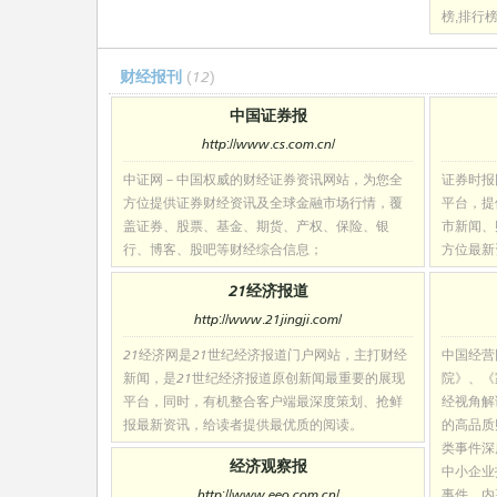
榜,排行
财经报刊
(12)
中国证券报
http://www.cs.com.cn/
中证网－中国权威的财经证券资讯网站，为您全
证券时报
方位提供证券财经资讯及全球金融市场行情，覆
平台，提
盖证券、股票、基金、期货、产权、保险、银
市新闻、
行、博客、股吧等财经综合信息；
方位最新
21经济报道
http://www.21jingji.com/
21经济网是21世纪经济报道门户网站，主打财经
中国经营
新闻，是21世纪经济报道原创新闻最重要的展现
院》、《
平台，同时，有机整合客户端最深度策划、抢鲜
经视角解
报最新资讯，给读者提供最优质的阅读。
的高品质
类事件深
经济观察报
中小企业
http://www.eeo.com.cn/
事件、内