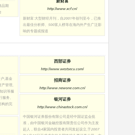
新财富
商品期
http://www.xcf.cn/
台
新财富:大型财经月刊，自2001年创刊至今，已推
出最佳分析师、500富人榜等在海内外产生广泛影
响的专题或报道
西部证券
http://www.westsecu.com/
户,基金
招商证券
资产管理,
http://www.newone.com.cn/
门知识等服
行服务、
银河证券
架构的完
http://www.chinastock.com.cn/
中国银河证券股份有限公司是经中国证监会批
准，由中国银河金融控股有限责任公司作为主发
起人，联合4家国内投资者共同发起设立,于2007