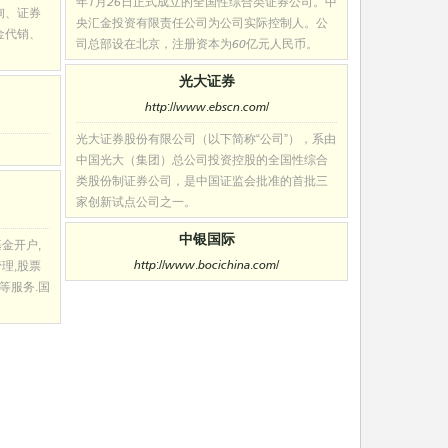
年1月26日正式成立的全国性综合类证券公司。中
询、证券
央汇金投资有限责任公司为公司实际控制人。公
金代销、
司总部设在北京，注册资本为60亿元人民币。
光大证券
http://www.ebscn.com/
光大证券股份有限公司（以下简称“公司”），系由
中国光大（集团）总公司投资控股的全国性综合
类股份制证券公司，是中国证监会批准的首批三
家创新试点公司之一。
中银国际
金开户,
http://www.bocichina.com/
理,股票
等服务.国