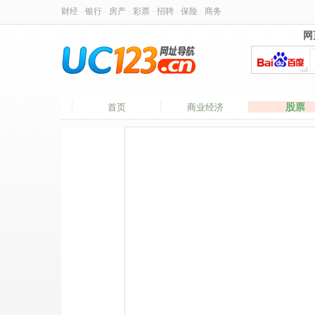
财经
·
银行
·
房产
·
彩票
·
招聘
·
保险
·
商务
网
网
股票
首页
商业经济