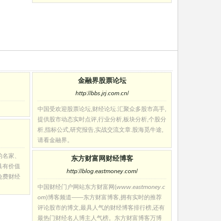
金融界股票论坛
http://bbs.jrj.com.cn/
中国受欢迎股票论坛,财经论坛.汇聚众多股市高手,
提供股市动态实时点评,行业分析,板块分析,个股分
析,指标公式,研究报告,实战交流文章.股海觅牛途,
请看金融界。
的名家、
东方财富网财经博客
具有价值
http://blog.eastmoney.com/
免费财经
中国财经门户网站东方财富网(www.eastmoney.c
om)博客频道——东方财富博客,拥有实时的推荐
评论股市的博文,最具人气的财经博客排行榜,还有
最热门财经名人博主人气榜。东方财富博客万博