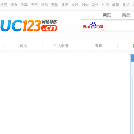
旅游
·
美食
·
汽车
·
天气
·
通信
·
宠物
·
儿童
·
女性
·
时尚
·
两性
·
生活
·
健康
·
礼品
·
网页
商品
网页
商品
首页
生活服务
查询