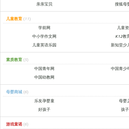
亲亲宝贝
搜狐母
儿童教育
(11)
学前网
儿童
中小学作文网
K12教
儿童英语乐园
新知堂少
素质教育
(5)
中国青年网
中国青少
中国幼教网
母婴商城
(6)
乐友孕婴童
母婴
好孩子
孩
游戏童谣
(6)