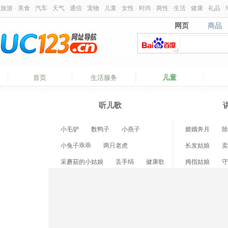
旅游
·
美食
·
汽车
·
天气
·
通信
·
宠物
·
儿童
·
女性
·
时尚
·
两性
·
生活
·
健康
·
礼品
·
网页
商品
网页
商品
儿童
首页
生活服务