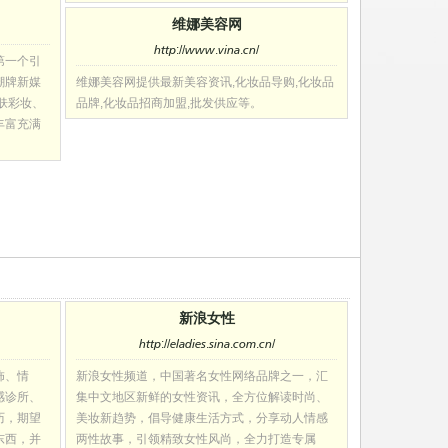
维娜美容网
http://www.vina.cn/
国第一个引
潮牌新媒
维娜美容网提供最新美容资讯,化妆品导购,化妆品
肤彩妆、
品牌,化妆品招商加盟,批发供应等。
丰富充满
新浪女性
http://eladies.sina.com.cn/
饰、情
新浪女性频道，中国著名女性网络品牌之一，汇
感诊所、
集中文地区新鲜的女性资讯，全方位解读时尚、
历，期望
美妆新趋势，倡导健康生活方式，分享动人情感
东西，并
两性故事，引领精致女性风尚，全力打造专属