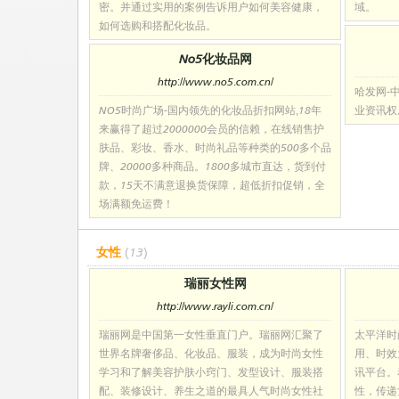
密。并通过实用的案例告诉用户如何美容健康，
域。
如何选购和搭配化妆品。
No5化妆品网
http://www.no5.com.cn/
哈发网-
NO5时尚广场-国内领先的化妆品折扣网站,18年
业资讯权
来赢得了超过2000000会员的信赖，在线销售护
肤品、彩妆、香水、时尚礼品等种类的500多个品
牌、20000多种商品。1800多城市直达，货到付
款，15天不满意退换货保障，超低折扣促销，全
场满额免运费！
女性
(13)
瑞丽女性网
http://www.rayli.com.cn/
瑞丽网是中国第一女性垂直门户。瑞丽网汇聚了
太平洋时尚
世界名牌奢侈品、化妆品、服装，成为时尚女性
用、时效
学习和了解美容护肤小窍门、发型设计、服装搭
讯平台。
配、装修设计、养生之道的最具人气时尚女性社
性，传递