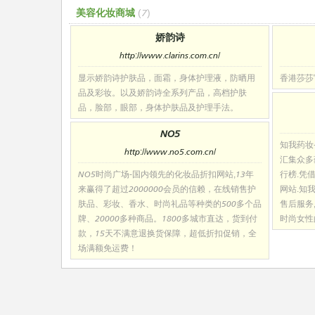
美容化妆商城
(7)
娇韵诗
http://www.clarins.com.cn/
显示娇韵诗护肤品，面霜，身体护理液，防晒用
香港莎莎
品及彩妆。以及娇韵诗全系列产品，高档护肤
品，脸部，眼部，身体护肤品及护理手法。
NO5
知我药妆
http://www.no5.com.cn/
汇集众多
NO5时尚广场-国内领先的化妆品折扣网站,13年
行榜.凭
来赢得了超过2000000会员的信赖，在线销售护
网站.知
肤品、彩妆、香水、时尚礼品等种类的500多个品
售后服务
牌、20000多种商品。1800多城市直达，货到付
时尚女性
款，15天不满意退换货保障，超低折扣促销，全
场满额免运费！