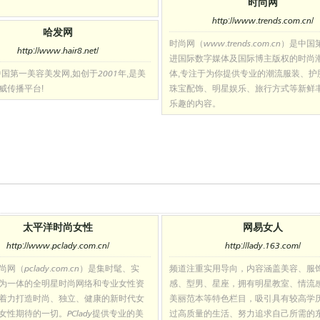
时尚网
http://www.trends.com.cn/
哈发网
时尚网（www.trends.com.cn）是中
http://www.hair8.net/
进国际数字媒体及国际博主版权的时尚
中国第一美容美发网,如创于2001年,是美
体,专注于为你提供专业的潮流服装、护
威传播平台!
珠宝配饰、明星娱乐、旅行方式等新鲜
乐趣的内容。
太平洋时尚女性
网易女人
http://www.pclady.com.cn/
http://lady.163.com/
网（pclady.com.cn）是集时髦、实
频道注重实用导向，内容涵盖美容、服
为一体的全明星时尚网络和专业女性资
感、型男、星座，拥有明星教室、情流
着力打造时尚、独立、健康的新时代女
美丽范本等特色栏目，吸引具有较高学
女性期待的一切。PClady提供专业的美
过高质量的生活、努力追求自己所需的