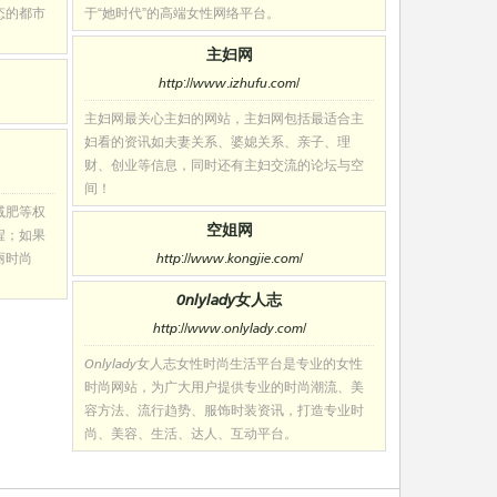
态的都市
于“她时代”的高端女性网络平台。
主妇网
http://www.izhufu.com/
主妇网最关心主妇的网站，主妇网包括最适合主
妇看的资讯如夫妻关系、婆媳关系、亲子、理
财、创业等信息，同时还有主妇交流的论坛与空
间！
减肥等权
空姐网
程；如果
丽时尚
http://www.kongjie.com/
0nlylady女人志
http://www.onlylady.com/
Onlylady女人志女性时尚生活平台是专业的女性
时尚网站，为广大用户提供专业的时尚潮流、美
容方法、流行趋势、服饰时装资讯，打造专业时
尚、美容、生活、达人、互动平台。