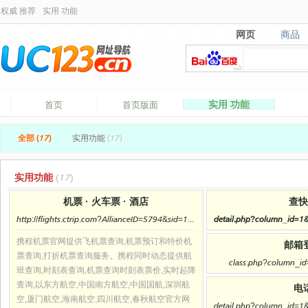
权威 推荐
·
实用 功能
网页
商品
网页
商品
实用 功能
首页
首页版面
全部 (17)
实用功能
(17)
实用功能
(17)
机票
·
火车票
·
酒店
查
http://flights.ctrip.com?AllianceID=5794&sid=150265&ouid=&app=0301C00/
携程机票官网提供飞机票查询,机票预订和特价机
邮箱
票查询,打折机票查询服务。携程同时动态提供航
class.php?column_id
班查询,时刻表查询,机票查询时刻表票价,实时起降
查询,以东方航空,中国南方航空,中国国航,深圳航
电
空,厦门航空,海南航空,四川航空,春秋航空官方网