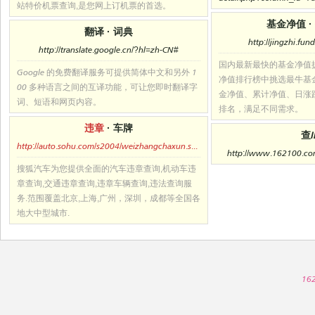
站特价机票查询,是您网上订机票的首选。
基金净值
·
翻译
·
词典
http://jingzhi.fun
http://translate.google.cn/?hl=zh-CN#
国内最新最快的基金净值
Google 的免费翻译服务可提供简体中文和另外 1
净值排行榜中挑选最牛基
00 多种语言之间的互译功能，可让您即时翻译字
金净值、累计净值、日涨
词、短语和网页内容。
排名，满足不同需求。
违章
·
车牌
查I
http://auto.sohu.com/s2004/weizhangchaxun.shtml
http://www.162100.com
搜狐汽车为您提供全面的汽车违章查询,机动车违
章查询,交通违章查询,违章车辆查询,违法查询服
务.范围覆盖北京,上海,广州，深圳，成都等全国各
地大中型城市.
16