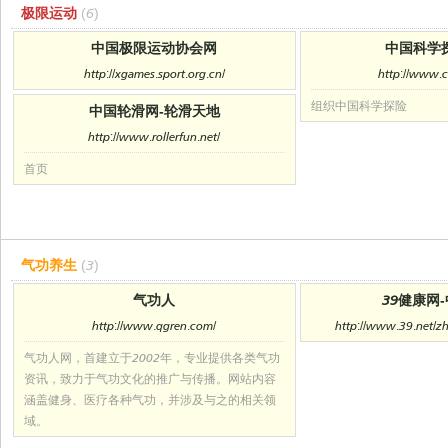
极限运动
(6)
中国极限运动协会网
中国科学
http://xgames.sport.org.cn/
http://www.c
组织中国科学探险
中国轮滑网-轮滑天地
http://www.rollerfun.net/
首页
气功养生
(3)
气功人
39健康网
http://www.qgren.com/
http://www.39.net/z
气功人网，首建立于2002年，专业提供各类气功
资讯，致力于气功文化的推广与传播。网站内容
涵盖健身、医疗各种气功，并涉及与之的相关领
域。