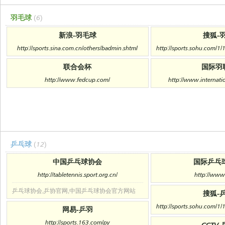
羽毛球
(6)
新浪-羽毛球
搜狐-
http://sports.sina.com.cn/others/badmin.shtml
联合会杯
国际羽联
http://www.fedcup.com/
http://www.internati
乒乓球
(12)
中国乒乓球协会
国际乒乓
http://tabletennis.sport.org.cn/
http://www.
乒乓球协会,乒协官网,中国乒乓球协会官方网站
搜狐-
网易-乒羽
http://sports.163.com/py
CCTV