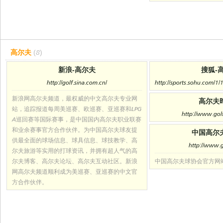
高尔夫
(8)
新浪-高尔夫
搜狐-
http://golf.sina.com.cn/
新浪网高尔夫频道，最权威的中文高尔夫专业网
高尔夫
站，追踪报道每周美巡赛、欧巡赛、亚巡赛和LPG
http://www.gol
A巡回赛等国际赛事，是中国国内高尔夫职业联赛
和业余赛事官方合作伙伴。为中国高尔夫球友提
中国高尔
供最全面的球场信息、球具信息、球技教学、高
http://www.g
尔夫旅游等实用的打球资讯，并拥有超人气的高
尔夫博客、高尔夫论坛、高尔夫互动社区。新浪
中国高尔夫球协会官方网
网高尔夫频道顺利成为美巡赛、亚巡赛的中文官
方合作伙伴。