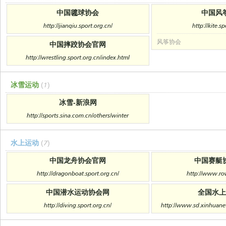
中国毽球协会
中国风
http://jianqiu.sport.org.cn/
http://kite.s
风筝协会
中国摔跤协会官网
http://wrestling.sport.org.cn/index.html
冰雪运动
(1)
冰雪-新浪网
http://sports.sina.com.cn/others/winter
水上运动
(7)
中国龙舟协会官网
中国赛艇
http://dragonboat.sport.org.cn/
http://www.ro
中国潜水运动协会网
全国水
http://diving.sport.org.cn/
http://www.sd.xinhuane