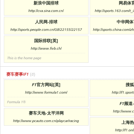
新浪中国排球
网易体育
http://cva.sina.com.cn/
http://sports.163.com/t
人民网-排球
中华网体
http://sports.people.com.cn/GB/22155/22157
国际排联[英]
http://www.fivb.ch/
This is the home page
赛车赛事/F1
(8)
F1官方网站[英]
搜狐
http://www.formula1.com/
http://f1.spor
Formula 1®
F1频道-
http://www.c
赛车天地-太平洋网
http://www.pcauto.com.cn/playcar/racing
上海热
http://f1.on