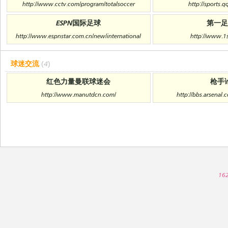
http://www.cctv.com/program/totalsoccer
http://sports.
ESPN国际足球
第一
http://www.espnstar.com.cn/new/international
http://www.1
球迷交流
(4)
红色力量曼联球迷会
枪手
http://www.manutdcn.com/
http://bbs.arsenal
16