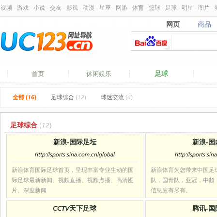
视频
·
游戏
·
小说
·
交友
·
影视
·
动漫
·
星座
·
网游
·
体育
·
篮球
·
足球
·
明星
·
图片
·
网页
商品
网页
商品
足球
首页
休闲娱乐
全部 (16)
足球综合
(12)
球迷交流
(4)
足球综合
(12)
新浪-国际足坛
新浪-国
http://sports.sina.com.cn/global
http://sports.si
新浪体育国际足球首页，呈现丰富专业生动的国
新浪体育为您带来中国足
际足球最新新闻、视频直播、视频点播、高清图
队，国青队，亚冠，中超
片、深度新闻
信息应有尽有。
CCTV天下足球
腾讯-国