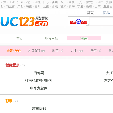
天津
·
上海
·
江苏
·
浙江
·
湖北
·
广东
·
陕西
·
四川
·
重庆
·
辽宁
·
黑龙江
·
湖南
·
安徽
西
·
内蒙古
·
广西
·
海南
·
贵州
·
云南
·
西藏
·
甘肃
·
青海
·
宁夏
·
新疆
·
山东
·
港澳台
网页
商品
网页
商品
河南
首页
地方网站
全部 (106)
栏目置顶
(9)
彩票
(1)
人才
(15)
房产
(4)
旅
栏目置顶
(9)
商都网
大
河南省农村信用社
东方
中华龙都网
彩票
(1)
河南福彩