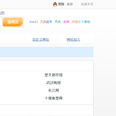
登陆
·
换肤
收藏本页
地图
地图
搜网页
hao91
天猫
超市
男装
女装
天猫
家居
家纺
自定义网址
网站加入
楚天都市报
武汉晚报
长江网
十堰秦楚网