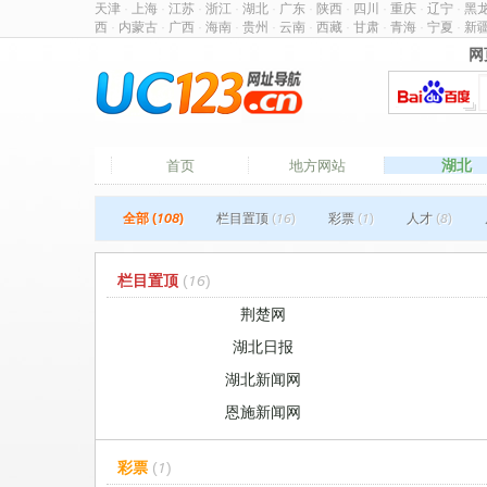
天津
·
上海
·
江苏
·
浙江
·
湖北
·
广东
·
陕西
·
四川
·
重庆
·
辽宁
·
黑
西
·
内蒙古
·
广西
·
海南
·
贵州
·
云南
·
西藏
·
甘肃
·
青海
·
宁夏
·
新
网
网
湖北
首页
地方网站
全部 (108)
栏目置顶
(16)
彩票
(1)
人才
(8)
栏目置顶
(16)
荆楚网
湖北日报
湖北新闻网
恩施新闻网
彩票
(1)