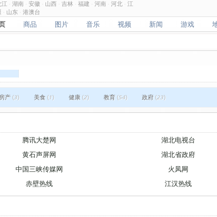
龙江
·
湖南
·
安徽
·
山西
·
吉林
·
福建
·
河南
·
河北
·
江
疆
·
山东
·
港澳台
页
商品
图片
音乐
视频
新闻
游戏
页
商品
图片
音乐
视频
新闻
游戏
房产
(3)
美食
(1)
健康
(2)
教育
(54)
政府
(23)
腾讯大楚网
湖北电视台
黄石声屏网
湖北省政府
中国三峡传媒网
火凤网
赤壁热线
江汉热线