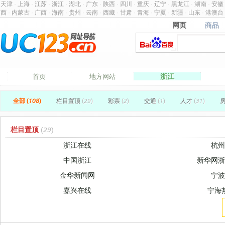
天津
·
上海
·
江苏
·
浙江
·
湖北
·
广东
·
陕西
·
四川
·
重庆
·
辽宁
·
黑龙江
·
湖南
·
安徽
西
·
内蒙古
·
广西
·
海南
·
贵州
·
云南
·
西藏
·
甘肃
·
青海
·
宁夏
·
新疆
·
山东
·
港澳台
网页
商品
网页
商品
浙江
首页
地方网站
全部 (108)
栏目置顶
(29)
彩票
(2)
交通
(1)
人才
(31)
栏目置顶
(29)
浙江在线
杭
中国浙江
新华网
金华新闻网
宁
嘉兴在线
宁海