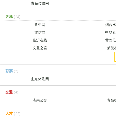
青岛传媒网
各地
(18)
鲁中网
烟台
潍坊网
中华
临沂在线
黄岛
文登之窗
莱芜
彩票
(1)
山东体彩网
交通
(4)
济南公交
青岛
人才
(11)