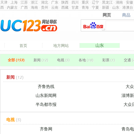
天津
·
上海
·
江苏
·
浙江
·
湖北
·
广东
·
陕西
·
四川
·
重庆
·
辽宁
·
黑龙江
·
湖南
·
安徽
西
·
内蒙古
·
广西
·
海南
·
贵州
·
云南
·
西藏
·
甘肃
·
青海
·
宁夏
·
新疆
·
山东
·
港澳台
网页
商品
网页
商品
山东
首页
地方网站
全部 (153)
新闻
(12)
电视
(5)
各地
(18)
彩票
(1)
交通
(
新闻
(12)
齐鲁热线
大
山东新闻网
淄博
半岛都市报
大众
电视
(5)
齐鲁网
青岛